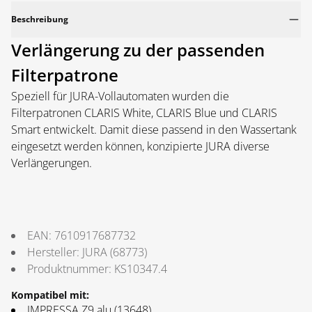
Beschreibung
Verlängerung zu der passenden
Filterpatrone
Speziell für JURA-Vollautomaten wurden die
Filterpatronen CLARIS White, CLARIS Blue und CLARIS
Smart entwickelt. Damit diese passend in den Wassertank
eingesetzt werden können, konzipierte JURA diverse
Verlängerungen.
EAN:
7610917687732
Hersteller:
JURA
(
68773
)
Produktnummer:
KS10347.4
Kompatibel mit:
IMPRESSA Z9 alu (13648)