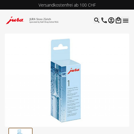
Versandkostenfrei ab 100 CHF
4.9
| 5.0
Google
Open optio