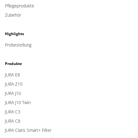
Pflegeprodukte
Zubehör
Highlights
Probestellung
Produkte
JURA E8
JURA Z10
JURA J10
JURA J10 Twin
JURA C3
JURA C8
JURA Claris Smart+ Filter