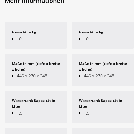
Mehr Informationen
Gewicht in kg
Gewicht in kg
10
10
Maße in mm (tiefe x breite
Maße in mm (tiefe x breite
x höhe)
x höhe)
446 x 270 x 348
446 x 270 x 348
Wassertank Kapazität in
Wassertank Kapazität in
Liter
Liter
1.9
1.9