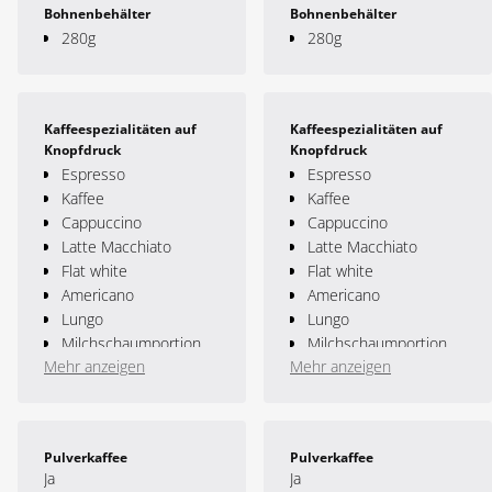
Bohnenbehälter
Bohnenbehälter
280g
280g
Kaffeespezialitäten auf
Kaffeespezialitäten auf
Knopfdruck
Knopfdruck
Espresso
Espresso
Kaffee
Kaffee
Cappuccino
Cappuccino
Latte Macchiato
Latte Macchiato
Flat white
Flat white
Americano
Americano
Lungo
Lungo
Milchschaumportion
Milchschaumportion
Mehr anzeigen
Mehr anzeigen
Cold Brew Espresso
2x Espresso
Cold Brew Kaffee
2x Kaffee
Cold Brew Americano
Espresso doppio
Cold Brew Lungo
Cortado
Pulverkaffee
Pulverkaffee
Cold Brew Cortado
Espresso macchiato
Ja
Ja
Cold Brew Espresso
Heisswasser