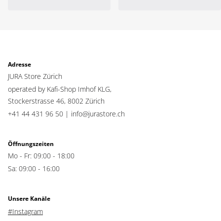
macchiato
Sweet Cortado
Cold Brew Cappuccino
Sweet Espresso
Cold Brew Flat White
macchiato
Cold Brew Latte
Sweet Cappuccino
macchiato
Sweet Flat White
2x Espresso
Sweet Latte macchiato
Adresse
2x Kaffee
Sweet
JURA Store Zürich
Espresso doppio
Milchschaumportion
operated by Kafi-Shop Imhof KLG,
Cortado
Light Brew Kaffee
Stockerstrasse 46,
8002 Zürich
Espresso macchiato
Light Brew Espresso
+41 44 431 96 50 |
info@jurastore.ch
Heisswasser
Light Brew Espresso
macchiato
Sweet Cortado
Light Brew Cortado
Sweet Espresso
Öffnungszeiten
macchiato
Light Brew Cappuccino
Mo - Fr: 09:00 - 18:00
Sweet Cappuccino
Light Brew Latte
macchiato
Sweet Flat White
Sa: 09:00 - 16:00
Light Brew Flat White
Sweet Latte macchiato
Sweet
Milchschaumportion
Unsere Kanäle
Light Brew Kaffee
#Instagram
Light Brew Espresso