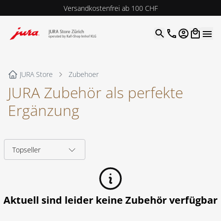
Versandkostenfrei ab 100 CHF
4.9
| 5.0
Google
Open optio
JURA Store
Zubehoer
JURA Zubehör als perfekte
Ergänzung
Aktuell sind leider keine
Zubehör
verfügbar