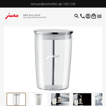
Versandkostenfrei ab 100 CHF
4.9
| 5.0
Google
Open optio