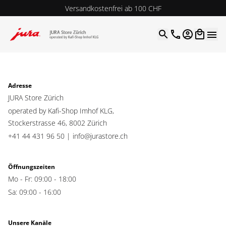
Versandkostenfrei ab 100 CHF
4.9
| 5.0
Google
Open optio
Adresse
JURA Store Zürich
operated by Kafi-Shop Imhof KLG,
Stockerstrasse 46,
8002 Zürich
+41 44 431 96 50 |
info@jurastore.ch
Öffnungszeiten
Mo - Fr: 09:00 - 18:00
Sa: 09:00 - 16:00
Unsere Kanäle