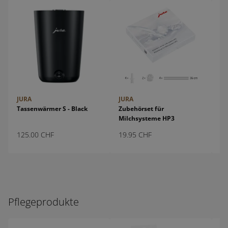
JURA
JURA
JU
Tassenwärmer S - Black
Zubehörset für
Au
Milchsysteme HP3
Mi
125.00
CHF
19.95
CHF
8.
Pflegeprodukte