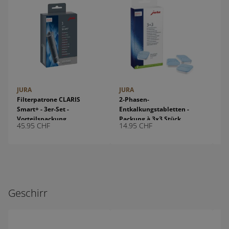
JURA
JURA
JU
Filterpatrone CLARIS
2-Phasen-
Mi
Smart+ - 3er-Set -
Entkalkungstabletten -
(M
Vorteilspackung
Packung à 3x3 Stück
Or
45.95
CHF
14.95
CHF
15
Geschirr