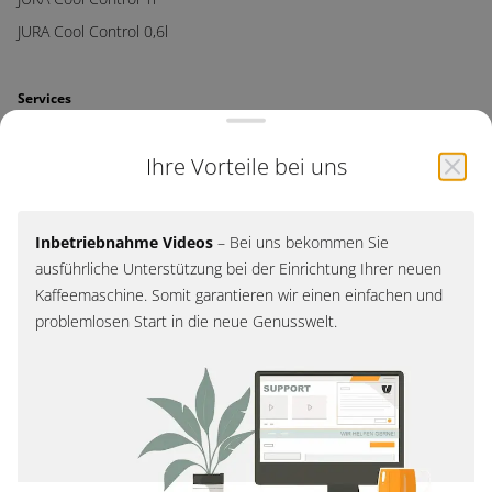
JURA Cool Control 0,6l
Ihre Vorteile bei uns
Services
B2B Maschinenberatung
Inbetriebnahme Videos
– Bei uns bekommen Sie
ausführliche Unterstützung bei der Einrichtung Ihrer neuen
Haushalt Maschinenberatung
Kaffeemaschine. Somit garantieren wir einen einfachen und
Reparatur & Service
problemlosen Start in die neue Genusswelt.
Kaffeemaschine Events
Kaffeemaschine Miete
Kontakt / Filiale
Support
Filiale Laufenburg - Kafi-Shop
© 2026, JURA Store Zürich
Impressum
AGB
Datenschutz
Service und Reparatur
– Falls Sie möchten, lassen wir Sie