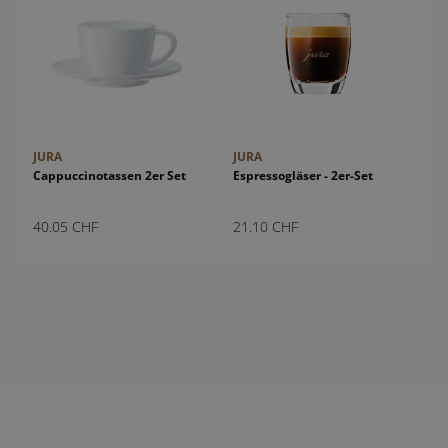
JURA
JURA
JU
Cappuccinotassen 2er Set
Espressogläser - 2er-Set
Es
40.05
CHF
21.10
CHF
12