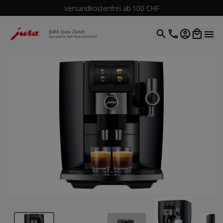
Versandkostenfrei ab 100 CHF
4.9
| 5.0
Google
Open optio