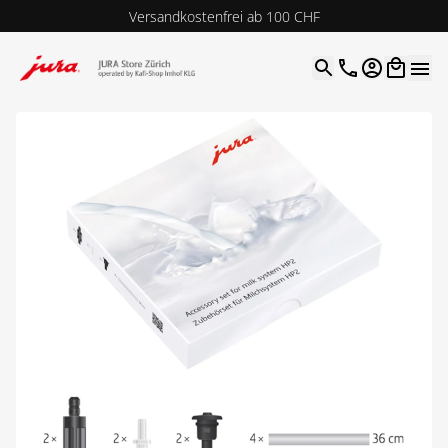
Versandkostenfrei ab 100 CHF
4.9
| 5.0
Google
Open optio