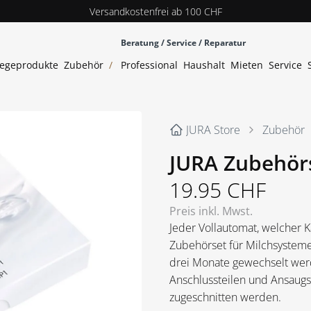
Versandkostenfrei ab 100 CHF
Beratung / Service / Reparatur
legeprodukte
Zubehör
/
Professional
Haushalt
Mieten
Service
JURA Store
Zubehör
JURA Zubehör
19.95
CHF
Preis inkl. Mwst.
Jeder Vollautomat, welcher Ka
Zubehörset für Milchsysteme
drei Monate gewechselt werd
Anschlussteilen und Ansaugs
zugeschnitten werden.