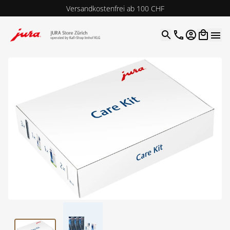
Versandkostenfrei ab 100 CHF
4.9
| 5.0
Google
Open optio