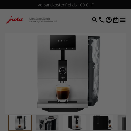
Versandkostenfrei ab 100 CHF
4.9
| 5.0
Google
Open optio