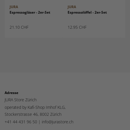
JURA
JURA
JU
Espressogläser - 2er-Set
Espressolöffel - 2er-Set
Es
21.10
CHF
12.95
CHF
29
Adresse
JURA Store Zürich
operated by Kafi-Shop Imhof KLG,
Stockerstrasse 46,
8002 Zürich
+41 44 431 96 50 |
info@jurastore.ch