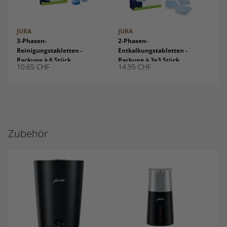
JURA
JURA
JU
3-Phasen-
2-Phasen-
Fi
Reinigungstabletten -
Entkalkungstabletten -
Sm
Packung à 6 Stück
Packung à 3x3 Stück
10.65
CHF
14.95
CHF
15
Zubehör