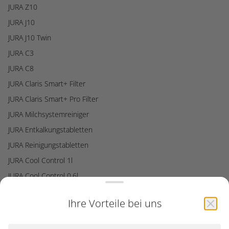
JURA Z10
JURA J10
JURA J10 Twin
JURA C3
JURA C8
JURA Claris Smart+ Filter
JURA Claris Smart+ Pro Filter
JURA Milchsystemreiniger
JURA Entkalkungstabletten
JURA Reinigungstabletten
JURA Cool Control 1l
JURA Cool Control 0,6l
Ihre Vorteile bei uns
Services
B2B Maschinenberatung
Inbetriebnahme Videos
– Bei uns bekommen Sie