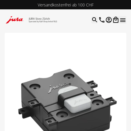
Versandkostenfrei ab 100 CHF
4.9
| 5.0
Google
Open optio