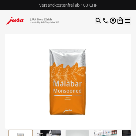
Versandkostenfrei ab 100 CHF
4.9
| 5.0
Google
Open optio