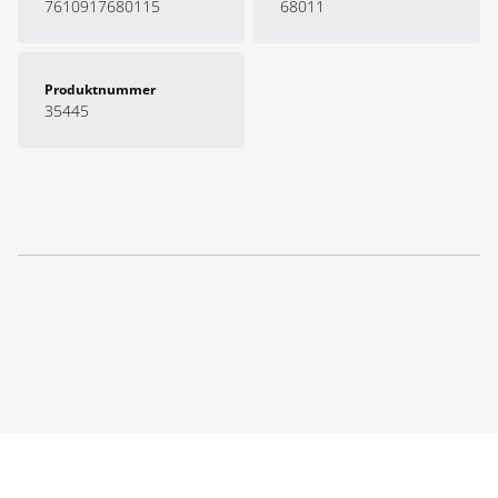
7610917680115
68011
Produktnummer
35445