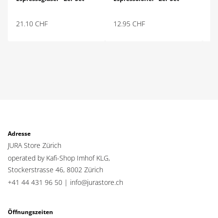
21.10
CHF
12.95
CHF
29
Adresse
JURA Store Zürich
operated by Kafi-Shop Imhof KLG,
Stockerstrasse 46,
8002 Zürich
+41 44 431 96 50 |
info@jurastore.ch
Öffnungszeiten