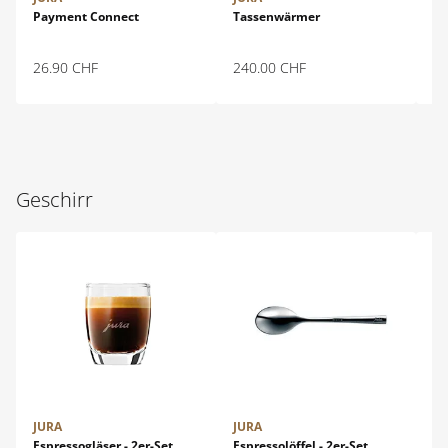
Payment Connect
Tassenwärmer
Gl
26.90
CHF
240.00
CHF
11
Geschirr
JURA
JURA
JU
Espressogläser - 2er-Set
Espressolöffel - 2er-Set
Es