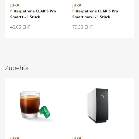
JURA
JURA
JU
Filterpatrone CLARIS Pro
Filterpatrone CLARIS Pro
2-
Smart+ - 1 Stück
Smart maxi - 1 Stück
En
Do
40.05
CHF
79.30
CHF
55
Zubehör
JURA
JURA
JU