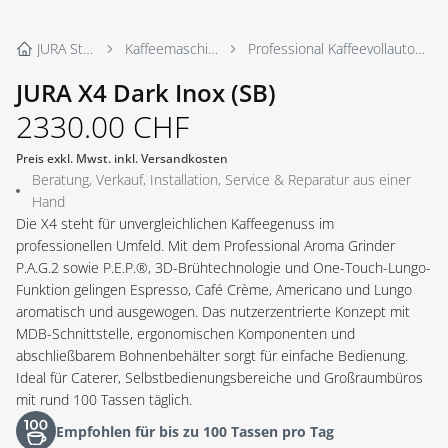
JURA Store
Kaffeemaschinen
Professional Kaffeevollautomaten
JURA X4 Dark Inox (SB)
2330.00
CHF
Preis exkl. Mwst. inkl. Versandkosten
Beratung, Verkauf, Installation, Service & Reparatur aus einer
Hand
Die X4 steht für unvergleichlichen Kaffeegenuss im
professionellen Umfeld. Mit dem Professional Aroma Grinder
P.A.G.2 sowie P.E.P.®, 3D-Brühtechnologie und One-Touch-Lungo-
Funktion gelingen Espresso, Café Crème, Americano und Lungo
aromatisch und ausgewogen. Das nutzerzentrierte Konzept mit
MDB-Schnittstelle, ergonomischen Komponenten und
abschließbarem Bohnenbehälter sorgt für einfache Bedienung.
Ideal für Caterer, Selbstbedienungsbereiche und Großraumbüros
mit rund 100 Tassen täglich.
Empfohlen für bis zu 100 Tassen pro Tag