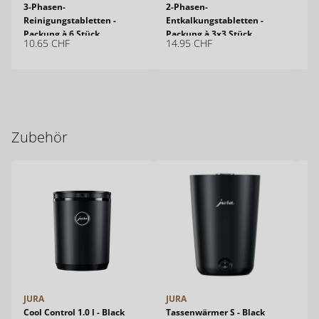
3-Phasen-
2-Phasen-
Mi
Reinigungstabletten -
Entkalkungstabletten -
(M
Packung à 6 Stück
Packung à 3x3 Stück
Or
10.65
CHF
14.95
CHF
15
Zubehör
JURA
JURA
JU
Cool Control 1.0 l - Black
Tassenwärmer S - Black
Ta