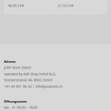
40.05
CHF
21.10
CHF
12
Adresse
JURA Store Zürich
operated by Kafi-Shop Imhof KLG,
Stockerstrasse 46,
8002 Zürich
+41 44 431 96 50 |
info@jurastore.ch
Öffnungszeiten
Mo - Fr: 09:00 - 18:00