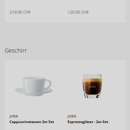
219.00
CHF
125.00
CHF
24
Geschirr
JURA
JURA
JU
Cappuccinotassen 2er Set
Espressogläser - 2er-Set
Es