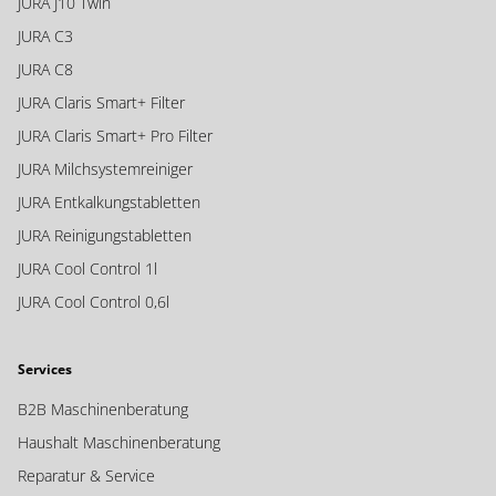
JURA J10 Twin
JURA C3
JURA C8
JURA Claris Smart+ Filter
JURA Claris Smart+ Pro Filter
JURA Milchsystemreiniger
JURA Entkalkungstabletten
JURA Reinigungstabletten
JURA Cool Control 1l
JURA Cool Control 0,6l
Ihre Vorteile bei uns
Services
B2B Maschinenberatung
Inbetriebnahme Videos
– Bei uns bekommen Sie
Haushalt Maschinenberatung
ausführliche Unterstützung bei der Einrichtung Ihrer neuen
Kaffeemaschine. Somit garantieren wir einen einfachen und
Reparatur & Service