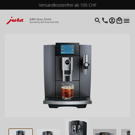
Versandkostenfrei ab 100 CHF
4.9
| 5.0
Google
Open optio