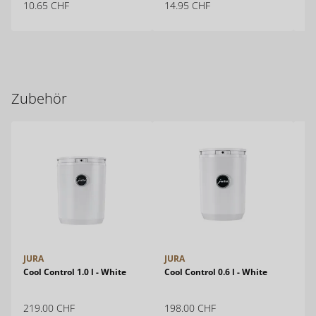
10.65
CHF
14.95
CHF
14
Zubehör
JURA
JURA
JU
Cool Control 1.0 l - White
Cool Control 0.6 l - White
Gl
219.00
CHF
198.00
CHF
34