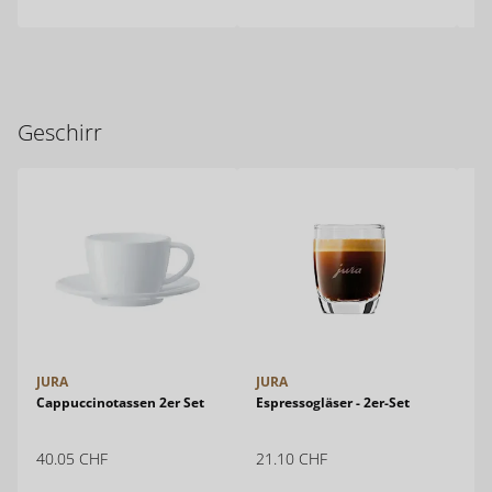
Geschirr
JURA
JURA
JU
Cappuccinotassen 2er Set
Espressogläser - 2er-Set
Es
40.05
CHF
21.10
CHF
12