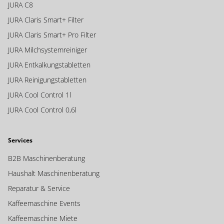
JURA C8
JURA Claris Smart+ Filter
JURA Claris Smart+ Pro Filter
JURA Milchsystemreiniger
JURA Entkalkungstabletten
JURA Reinigungstabletten
JURA Cool Control 1l
JURA Cool Control 0,6l
Ihre Vorteile bei uns
Services
B2B Maschinenberatung
Inbetriebnahme Videos
– Bei uns bekommen Sie
ausführliche Unterstützung bei der Einrichtung Ihrer neuen
Haushalt Maschinenberatung
Kaffeemaschine. Somit garantieren wir einen einfachen und
Reparatur & Service
problemlosen Start in die neue Genusswelt.
Kaffeemaschine Events
Kaffeemaschine Miete