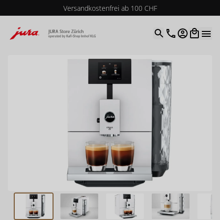
Versandkostenfrei ab 100 CHF
4.9
| 5.0
Google
Open optio