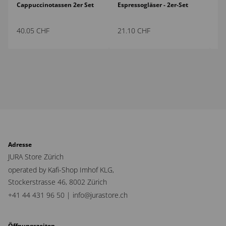
Cappuccinotassen 2er Set
Espressogläser - 2er-Set
Es
40.05
CHF
21.10
CHF
12
Adresse
JURA Store Zürich
operated by Kafi-Shop Imhof KLG,
Stockerstrasse 46,
8002 Zürich
+41 44 431 96 50 |
info@jurastore.ch
Öffnungszeiten