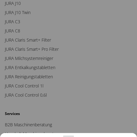
JURA J10
JURA J10 Twin
JURA C3
JURA C8
JURA Claris Smart+ Filter
JURA Claris Smart+ Pro Filter
JURA Milchsystemreiniger
JURA Entkalkungstabletten
JURA Reinigungstabletten
JURA Cool Control 1l
JURA Cool Control 0,6l
Ihre Vorteile bei uns
Services
B2B Maschinenberatung
Inbetriebnahme Videos
– Bei uns bekommen Sie
ausführliche Unterstützung bei der Einrichtung Ihrer neuen
Haushalt Maschinenberatung