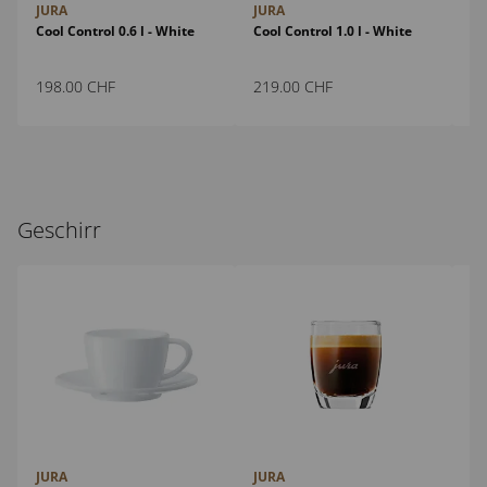
JURA
JURA
JU
Cool Control 0.6 l - White
Cool Control 1.0 l - White
Ta
198.00
CHF
219.00
CHF
24
Geschirr
JURA
JURA
JU