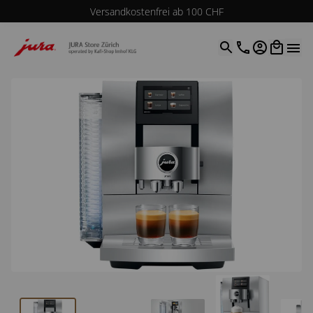
Versandkostenfrei ab 100 CHF
4.9
| 5.0
Google
Open optio