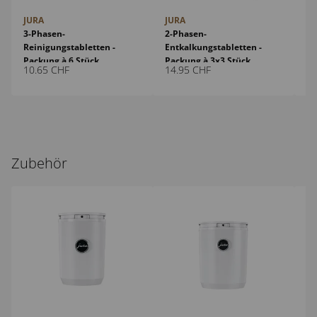
JURA
JURA
JU
3-Phasen-
2-Phasen-
Mi
Reinigungstabletten -
Entkalkungstabletten -
(M
Packung à 6 Stück
Packung à 3x3 Stück
Na
10.65
CHF
14.95
CHF
14
Zubehör