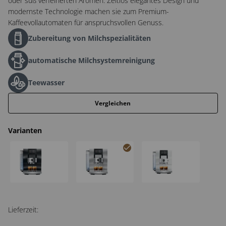
oder süß verfeinerten Aromen. Zeitlos elegantes Design und
modernste Technologie machen sie zum Premium-
Kaffeevollautomaten für anspruchsvollen Genuss.
Zubereitung von Milchspezialitäten
automatische Milchsystemreinigung
Teewasser
Vergleichen
Varianten
Z10 Aluminium Black (SB) 2025
Z10 Aluminium White (SB) 2025
Z10 Diamond White (SB)
Lieferzeit: